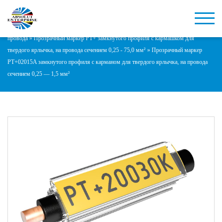
Главная
»
Маркеры PARTEX на провода, кабели, компоненты
»
Маркеры на
провода
»
Прозрачный маркер PT+ замкнутого профиля с кармашком для
твердого ярлычка, на провода сечением 0,25 - 75,0 мм²
»
Прозрачный маркер
PT+02015A замкнутого профиля с карманом для твердого ярлычка, на провода
сечением 0,25 — 1,5 мм²