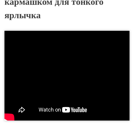
кармашком для тонкого
Плоский профиль PP+04600SN4 жёлтый, устанавливаемый в
ярлычка
маркеры с карманом для ярлычка
Плоский профиль PP+04600SN9 белый, устанавливаемый в
маркеры с карманом для ярлычка
Пластиковые карточки с ярлычками белые PFC04215KA9