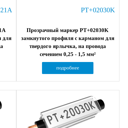
021A
PT+02030K
1A
Прозрачный маркер PT+02030K
м для
замкнутого профиля с карманом для
да
твердого ярлычка, на провода
сечением 0,25 - 1,5 мм²
подробнее