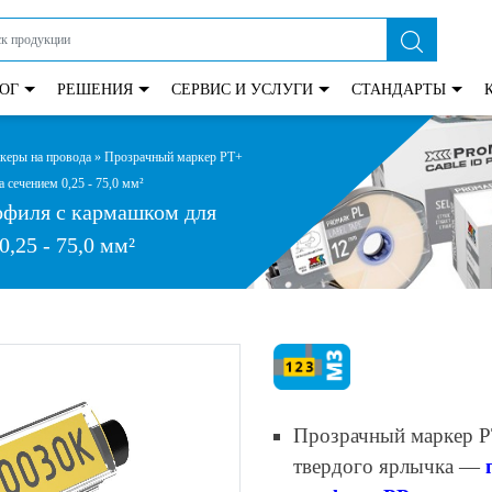
ОГ
РЕШЕНИЯ
СЕРВИС И УСЛУГИ
СТАНДАРТЫ
керы на провода
»
Прозрачный маркер PT+
 сечением 0,25 - 75,0 мм²
офиля с кармашком для
,25 - 75,0 мм²
Прозрачный маркер P
твердого ярлычка —