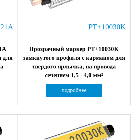
021A
PT+10030K
1A
Прозрачный маркер PT+10030K
м для
замкнутого профиля с карманом для
да
твердого ярлычка, на провода
сечением 1,5 - 4,0 мм²
подробнее