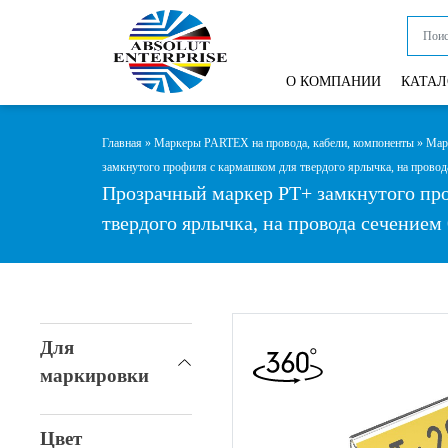
КАТАЛ
О КОМПАНИИ
Главная
»
Маркеры PARTEX на провода, кабели, компоненты
»
Мар
замкнутого профиля с кармашком для твердого ярлычка, на провода
Прозрачный маркер PT+ замкнутого пр
твердого ярлычка, на провода сечением 0
Для
маркировки
Цвет