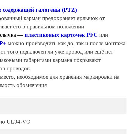
не содержащей галогены (PTZ)
рованный карман предохраняет ярлычок от
ивает его в правильном положении
рлычка —
пластиковых карточек PFC
или
PP+
можно производить как до, так и после монтажа
 от того подключен ли уже провод или ещё нет
инаковыми габаритами кармана покрывают
ов проводов
место, необходимое для хранения маркировки на
имость обозначения
сно UL94-VO