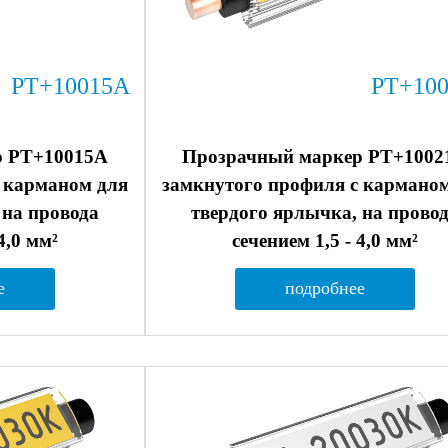
PT+10015A
PT+10
р PT+10015A
Прозрачный маркер PT+1002
 карманом для
замкнутого профиля с кармано
 на провода
твердого ярлычка, на прово
4,0 мм²
сечением 1,5 - 4,0 мм²
е
подробнее