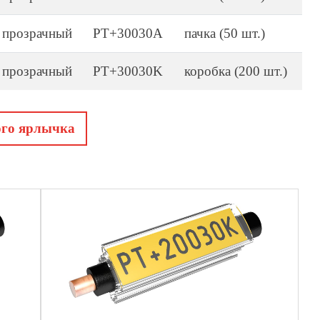
прозрачный
PT+30030A
пачка (50 шт.)
прозрачный
PT+30030K
коробка (200 шт.)
ого ярлычка