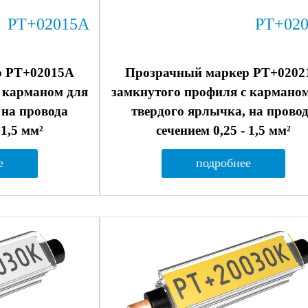
PT+02015A
PT+02
р PT+02015A
Прозрачный маркер PT+0202
 карманом для
замкнутого профиля с кармано
 на провода
твердого ярлычка, на прово
 1,5 мм²
сечением 0,25 - 1,5 мм²
е
подробнее